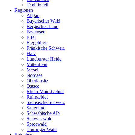
Traditionell
Regionen
Allgäu
Bayerischer Wald
Bergisches Land
Bodensee
Eifel
Erzgebirge
Fränkische Schweiz
Harz
Lüneburger Heide
Mittelrhein
Mosel
Nordsee
Oberlausitz
Ostsee
Rhein-Main-Gebiet
Ruhrgebiet
Sächsische Schweiz
Sauerland
Schwäbische Alb
Schwarzwald
Spreewald
Thüringer Wald
Ratgeber