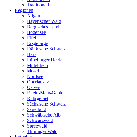
Traditionell
Regionen
Allgäu
Bayerischer Wald
Bergisches Land
Bodensee
Eifel
Erzgebirge
Fränkische Schweiz
Harz
Lüneburger Heide
Mittelrhein
Mosel
Nordsee
Oberlausitz
Ostsee
Rhein-Main-Gebiet
Ruhrgebiet
Sächsische Schweiz
Sauerland
Schwäbische Alb
Schwarzwald
Spreewald
Thüringer Wald
Ratgeber