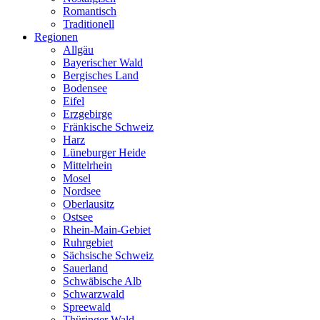
Romantisch
Traditionell
Regionen
Allgäu
Bayerischer Wald
Bergisches Land
Bodensee
Eifel
Erzgebirge
Fränkische Schweiz
Harz
Lüneburger Heide
Mittelrhein
Mosel
Nordsee
Oberlausitz
Ostsee
Rhein-Main-Gebiet
Ruhrgebiet
Sächsische Schweiz
Sauerland
Schwäbische Alb
Schwarzwald
Spreewald
Thüringer Wald