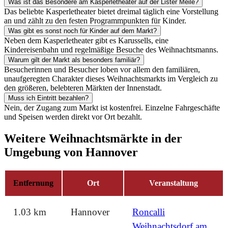
Was ist das Besondere am Kasperletheater auf der Lister Meile?
Das beliebte Kasperletheater bietet dreimal täglich eine Vorstellung
an und zählt zu den festen Programmpunkten für Kinder.
Was gibt es sonst noch für Kinder auf dem Markt?
Neben dem Kasperletheater gibt es Karussells, eine
Kindereisenbahn und regelmäßige Besuche des Weihnachtsmanns.
Warum gilt der Markt als besonders familiär?
Besucherinnen und Besucher loben vor allem den familiären,
unaufgeregten Charakter dieses Weihnachtsmarkts im Vergleich zu
den größeren, belebteren Märkten der Innenstadt.
Muss ich Eintritt bezahlen?
Nein, der Zugang zum Markt ist kostenfrei. Einzelne Fahrgeschäfte
und Speisen werden direkt vor Ort bezahlt.
Weitere Weihnachtsmärkte in der
Umgebung von Hannover
Entfernung
Ort
Veranstaltung
1.03 km
Hannover
Roncalli
Weihnachtsdorf am