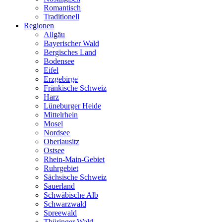
Romantisch
Traditionell
Regionen
Allgäu
Bayerischer Wald
Bergisches Land
Bodensee
Eifel
Erzgebirge
Fränkische Schweiz
Harz
Lüneburger Heide
Mittelrhein
Mosel
Nordsee
Oberlausitz
Ostsee
Rhein-Main-Gebiet
Ruhrgebiet
Sächsische Schweiz
Sauerland
Schwäbische Alb
Schwarzwald
Spreewald
Thüringer Wald