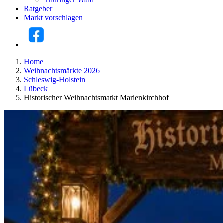
Ratgeber
Markt vorschlagen
Home
Weihnachtsmärkte 2026
Schleswig-Holstein
Lübeck
Historischer Weihnachtsmarkt Marienkirchhof