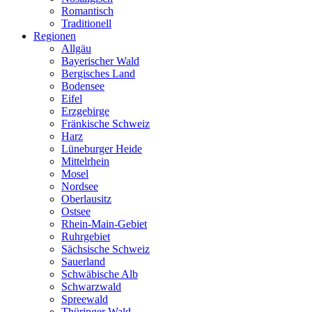
Romantisch
Traditionell
Regionen
Allgäu
Bayerischer Wald
Bergisches Land
Bodensee
Eifel
Erzgebirge
Fränkische Schweiz
Harz
Lüneburger Heide
Mittelrhein
Mosel
Nordsee
Oberlausitz
Ostsee
Rhein-Main-Gebiet
Ruhrgebiet
Sächsische Schweiz
Sauerland
Schwäbische Alb
Schwarzwald
Spreewald
Thüringer Wald