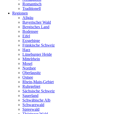
Romantisch
Traditionell
Regionen
Allgäu
Bayerischer Wald
Bergisches Land
Bodensee
Eifel
Erzgebirge
Fränkische Schweiz
Harz
Lüneburger Heide
Mittelrhein
Mosel
Nordsee
Oberlausitz
Ostsee
Rhein-Main-Gebiet
Ruhrgebiet
Sächsische Schweiz
Sauerland
Schwäbische Alb
Schwarzwald
Spreewald
Thüringer Wald