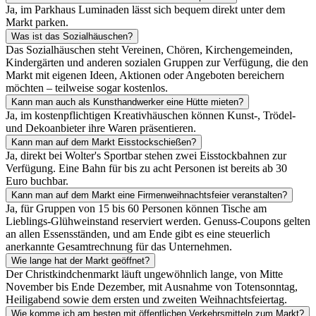
Ja, im Parkhaus Luminaden lässt sich bequem direkt unter dem
Markt parken.
Was ist das Sozialhäuschen?
Das Sozialhäuschen steht Vereinen, Chören, Kirchengemeinden,
Kindergärten und anderen sozialen Gruppen zur Verfügung, die den
Markt mit eigenen Ideen, Aktionen oder Angeboten bereichern
möchten – teilweise sogar kostenlos.
Kann man auch als Kunsthandwerker eine Hütte mieten?
Ja, im kostenpflichtigen Kreativhäuschen können Kunst-, Trödel-
und Dekoanbieter ihre Waren präsentieren.
Kann man auf dem Markt Eisstockschießen?
Ja, direkt bei Wolter's Sportbar stehen zwei Eisstockbahnen zur
Verfügung. Eine Bahn für bis zu acht Personen ist bereits ab 30
Euro buchbar.
Kann man auf dem Markt eine Firmenweihnachtsfeier veranstalten?
Ja, für Gruppen von 15 bis 60 Personen können Tische am
Lieblings-Glühweinstand reserviert werden. Genuss-Coupons gelten
an allen Essensständen, und am Ende gibt es eine steuerlich
anerkannte Gesamtrechnung für das Unternehmen.
Wie lange hat der Markt geöffnet?
Der Christkindchenmarkt läuft ungewöhnlich lange, von Mitte
November bis Ende Dezember, mit Ausnahme von Totensonntag,
Heiligabend sowie dem ersten und zweiten Weihnachtsfeiertag.
Wie komme ich am besten mit öffentlichen Verkehrsmitteln zum Markt?