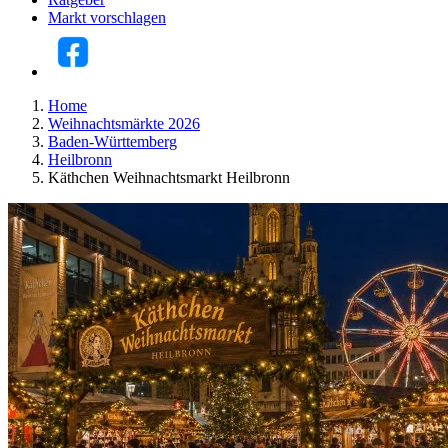
Markt vorschlagen
Home
Weihnachtsmärkte 2026
Baden-Württemberg
Heilbronn
Käthchen Weihnachtsmarkt Heilbronn