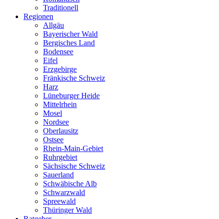
Traditionell
Regionen
Allgäu
Bayerischer Wald
Bergisches Land
Bodensee
Eifel
Erzgebirge
Fränkische Schweiz
Harz
Lüneburger Heide
Mittelrhein
Mosel
Nordsee
Oberlausitz
Ostsee
Rhein-Main-Gebiet
Ruhrgebiet
Sächsische Schweiz
Sauerland
Schwäbische Alb
Schwarzwald
Spreewald
Thüringer Wald
Ratgeber