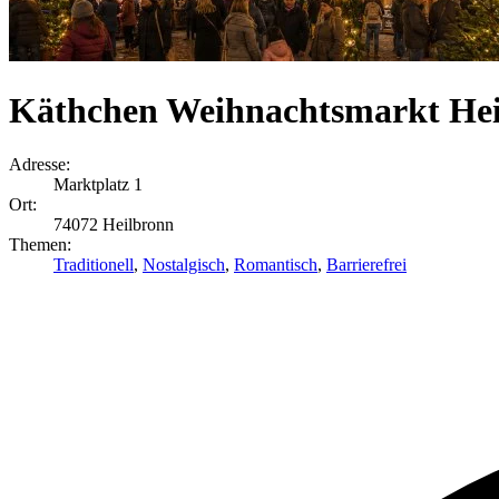
Käthchen Weihnachtsmarkt He
Adresse:
Marktplatz 1
Ort:
74072 Heilbronn
Themen:
Traditionell
,
Nostalgisch
,
Romantisch
,
Barrierefrei