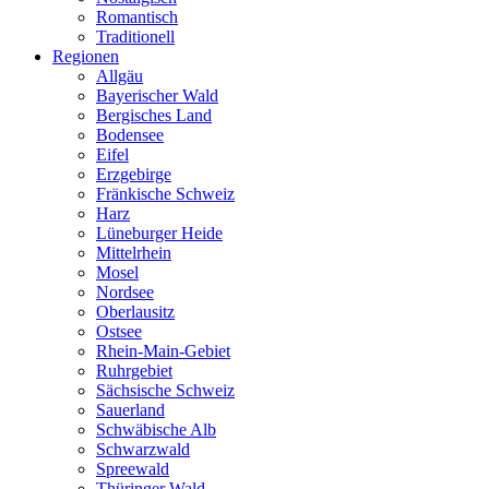
Romantisch
Traditionell
Regionen
Allgäu
Bayerischer Wald
Bergisches Land
Bodensee
Eifel
Erzgebirge
Fränkische Schweiz
Harz
Lüneburger Heide
Mittelrhein
Mosel
Nordsee
Oberlausitz
Ostsee
Rhein-Main-Gebiet
Ruhrgebiet
Sächsische Schweiz
Sauerland
Schwäbische Alb
Schwarzwald
Spreewald
Thüringer Wald