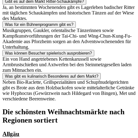
Gibt es auf dem Markt Ritter-Schaukämpfe?
Ja, an bestimmten Wochenenden gibt es Lagerleben badischer Ritter
mit täglichen Schaukämpfen und historischen Tänzen auf der Wiese
des Marktes.
Was für ein Bühnenprogramm gibt es?
Musikgruppen, Gaukler, orientalische Tänzerinnen sowie
Kampfkunstvorführungen der Tai-Chi- und Wing-Chun-Kung-Fu-
Akademie aus Pforzheim sorgen an den Adventswochenenden für
Unterhaltung.
Was können Besucher spielerisch ausprobieren?
Ein von Hand angetriebenes Kettenkarussell sowie
Armbrustschießen und Axtwerfen bei den Steinmetzgesellen laden
zum Mitmachen ein.
Was gibt es kulinarisch Besonderes auf dem Markt?
Neben Bio-Raclette, Grillspezialitäten und Schupfnudelgerichten
gibt es Brote aus dem Holzbackofen sowie mittelalterliche Getränke
wie Hyphocras (Gewürzwein nach Hildegard von Bingen), Met und
verschiedene Beerenweine.
Die schönsten Weihnachtsmärkte nach
Regionen sortiert
Allgäu