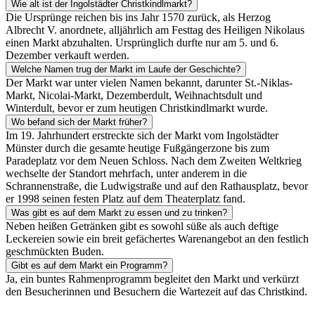
Wie alt ist der Ingolstädter Christkindlmarkt?
Die Ursprünge reichen bis ins Jahr 1570 zurück, als Herzog
Albrecht V. anordnete, alljährlich am Festtag des Heiligen Nikolaus
einen Markt abzuhalten. Ursprünglich durfte nur am 5. und 6.
Dezember verkauft werden.
Welche Namen trug der Markt im Laufe der Geschichte?
Der Markt war unter vielen Namen bekannt, darunter St.-Niklas-
Markt, Nicolai-Markt, Dezemberdult, Weihnachtsdult und
Winterdult, bevor er zum heutigen Christkindlmarkt wurde.
Wo befand sich der Markt früher?
Im 19. Jahrhundert erstreckte sich der Markt vom Ingolstädter
Münster durch die gesamte heutige Fußgängerzone bis zum
Paradeplatz vor dem Neuen Schloss. Nach dem Zweiten Weltkrieg
wechselte der Standort mehrfach, unter anderem in die
Schrannenstraße, die Ludwigstraße und auf den Rathausplatz, bevor
er 1998 seinen festen Platz auf dem Theaterplatz fand.
Was gibt es auf dem Markt zu essen und zu trinken?
Neben heißen Getränken gibt es sowohl süße als auch deftige
Leckereien sowie ein breit gefächertes Warenangebot an den festlich
geschmückten Buden.
Gibt es auf dem Markt ein Programm?
Ja, ein buntes Rahmenprogramm begleitet den Markt und verkürzt
den Besucherinnen und Besuchern die Wartezeit auf das Christkind.