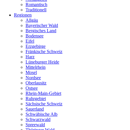
Romantisch
Traditionell
Regionen
Allgäu
Bayerischer Wald
Bergisches Land
Bodensee
Eifel
Erzgebirge
Fränkische Schweiz
Harz
Lüneburger Heide
Mittelrhein
Mosel
Nordsee
Oberlausitz
Ostsee
Rhein-Main-Gebiet
Ruhrgebiet
Sächsische Schweiz
Sauerland
Schwäbische Alb
Schwarzwald
Spreewald
Thüringer Wald