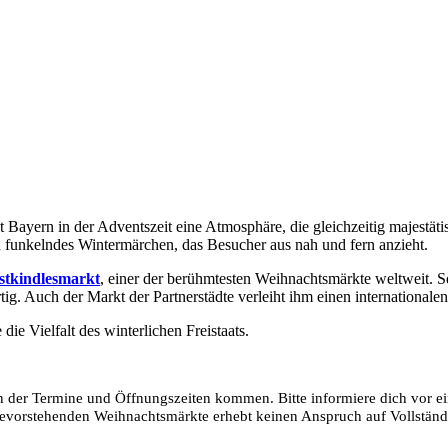
tet Bayern in der Adventszeit eine Atmosphäre, die gleichzeitig majest
n funkelndes Wintermärchen, das Besucher aus nah und fern anzieht.
stkindlesmarkt
, einer der berühmtesten Weihnachtsmärkte weltweit. S
ig. Auch der Markt der Partnerstädte verleiht ihm einen internationale
ie Vielfalt des winterlichen Freistaats.
 der Termine und Öffnungszeiten kommen. Bitte informiere dich vor ei
 bevorstehenden Weihnachtsmärkte erhebt keinen Anspruch auf Vollstän