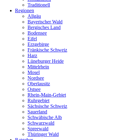
Traditionell
Regionen
Allgäu
Bayerischer Wald
Bergisches Land
Bodensee
Eifel
Erzgebirge
Fränkische Schweiz
Harz
Lüneburger Heide
Mittelrhein
Mosel
Nordsee
Oberlausitz
Ostsee
Rhein-Main-Gebiet
Ruhrgebiet
Sächsische Schweiz
Sauerland
Schwäbische Alb
Schwarzwald
Spreewald
Thüringer Wald
Ratgeber