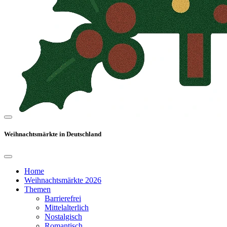
Weihnachtsmärkte in Deutschland
Home
Weihnachtsmärkte 2026
Themen
Barrierefrei
Mittelalterlich
Nostalgisch
Romantisch