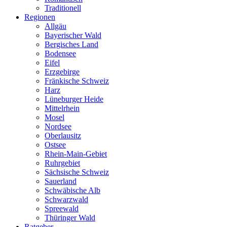
Traditionell
Regionen
Allgäu
Bayerischer Wald
Bergisches Land
Bodensee
Eifel
Erzgebirge
Fränkische Schweiz
Harz
Lüneburger Heide
Mittelrhein
Mosel
Nordsee
Oberlausitz
Ostsee
Rhein-Main-Gebiet
Ruhrgebiet
Sächsische Schweiz
Sauerland
Schwäbische Alb
Schwarzwald
Spreewald
Thüringer Wald
Ratgeber