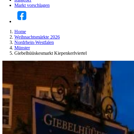
Markt vorschlagen
Home
Weihnachtsmärkte 2026
Nordrhein-Westfalen
Münster
Giebelhüüskesmarkt Kiepenkerlviertel