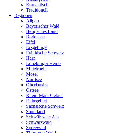
Romantisch
Traditionell
Regionen
Allgäu
Bayerischer Wald
Bergisches Land
Bodensee
Eifel
Erzgebirge
Fränkische Schweiz
Harz
Lüneburger Heide
Mittelrhein
Mosel
Nordsee
Oberlausitz
Ostsee
Rhein-Main-Gebiet
Ruhrgebiet
Sächsische Schweiz
Sauerland
Schwäbische Alb
Schwarzwald
Spreewald
Thüringer Wald