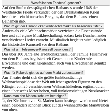
Westfälischen Friedens" genannt?
Auf den Stufen des spätgotischen Rathauses wurde 1648 der
Westfälische Friede verkündet, der den Dreißigjährigen Krieg
beendete – ein historisches Ereignis, das dem Rathaus seinen
Beinamen gab.
Warum gilt der Osnabrücker Weihnachtsmarkt als besonders "still"?
Anders als viele Weihnachtsmärkte verzichten die Essensstände
bewusst auf eigene Musikbeschallung, sodass kein Durcheinander
verschiedener Lieder entsteht. Musikalisch begleitet wird lediglich
das historische Karussell vor dem Rathaus.
Was ist am Telsemeyer-Karussell besonders?
Das über 100 Jahre alte Traditionskarussell der Familie Telsemeyer
vor dem Rathaus begeistert seit Generationen Kinder wie
Erwachsene und darf gelegentlich auch von Erwachsenen genutzt
werden.
Was für Rekorde gibt es auf dem Markt zu bestaunen?
Am Theater dreht sich die größte funktionstüchtige
Weihnachtsspieldose der Welt mit lebensgroßen Figuren zu den
Klängen von 25 verschiedenen Weihnachtsliedern, ergänzt durch
einen über sechs Meter hohen, voll funktionstüchtigen Nussknacker.
Kann man den Marienkirchturm besteigen?
Ja, der Kirchturm von St. Marien kann bestiegen werden und bietet
einen besonders schönen Blick auf das weihnachtliche Markttreiben
von oben.