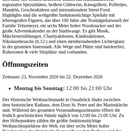
regionalen Spezialitäten, heißem Glühwein, Käsegrillern, Poffertjes,
Mandeln, Geschenkideen und internationalem Street Food.
Highlights sind die weltgrößte funktionstüchtige Spieluhr mit
lebensgroßen Figuren, das über 100 Jahre alte Nostalgiekarussell der
Familie Telsemeyer, ein sechs Meter hoher Nussknacker und der
große Adventskalender an der Stadtwaage. Es gibt Musik,
Märchenerzählungen, Charityaktionen, Kinderaktionen,
Nikolausbesuche (6.12.) und einen atemberaubenden Lichterglanz
in der gesamten Innenstadt. Alle Wege und Plätze sind barrierefrei,
Ruhezonen & viele Sitzplätze sind vorhanden.
Öffnungszeiten
Zeitraum: 23. November 2026 bis 22. Dezember 2026
Montag bis Sonntag:
12:00 bis 21:00 Uhr
Der Historische Weihnachtsmarkt in Osnabrück findet zwischen
dem historischen Rathaus, dem Dom St. Peter und der Marienkirche
statt. Während des gesamten Veranstaltungszeitraums öffnen die
festlich geschmückten Stände täglich von 12:00 bis 21:00 Uhr. Zu
den Höhepunkten zählen die größte funktionstüchtige
Weihnachtsspieldose der Welt, ein über sechs Meter hoher