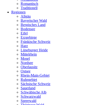
Romantisch
Traditionell
Regionen
Allgäu
Bayerischer Wald
Bergisches Land
Bodensee
Eifel
Erzgebirge
Fränkische Schweiz
Harz
Lüneburger Heide
Mittelrhein
Mosel
Nordsee
Oberlausitz
Ostsee
Rhein-Main-Gebiet
Ruhrgebiet
Sächsische Schweiz
Sauerland
Schwäbische Alb
Schwarzwald
Spreewald
Thüringer Wald