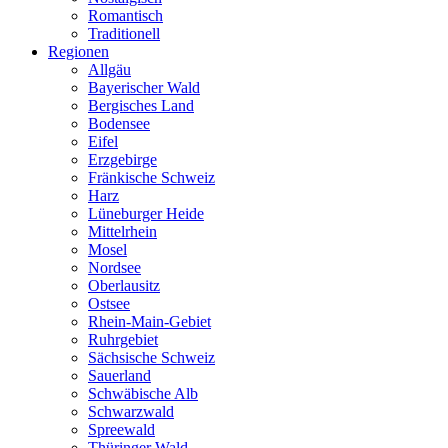
Romantisch
Traditionell
Regionen
Allgäu
Bayerischer Wald
Bergisches Land
Bodensee
Eifel
Erzgebirge
Fränkische Schweiz
Harz
Lüneburger Heide
Mittelrhein
Mosel
Nordsee
Oberlausitz
Ostsee
Rhein-Main-Gebiet
Ruhrgebiet
Sächsische Schweiz
Sauerland
Schwäbische Alb
Schwarzwald
Spreewald
Thüringer Wald