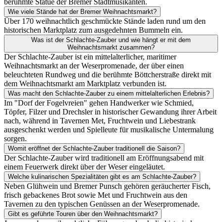
berühmte Statue der Bremer Stadtmusikanten.
Wie viele Stände hat der Bremer Weihnachtsmarkt?
Über 170 weihnachtlich geschmückte Stände laden rund um den
historischen Marktplatz zum ausgedehnten Bummeln ein.
Was ist der Schlachte-Zauber und wie hängt er mit dem
Weihnachtsmarkt zusammen?
Der Schlachte-Zauber ist ein mittelalterlicher, maritimer
Weihnachtsmarkt an der Weserpromenade, der über einen
beleuchteten Rundweg und die berühmte Böttcherstraße direkt mit
dem Weihnachtsmarkt am Marktplatz verbunden ist.
Was macht den Schlachte-Zauber zu einem mittelalterlichen Erlebnis?
Im "Dorf der Fogelvreien" gehen Handwerker wie Schmied,
Töpfer, Filzer und Drechsler in historischer Gewandung ihrer Arbeit
nach, während in Tavernen Met, Fruchtwein und Liebestrank
ausgeschenkt werden und Spielleute für musikalische Untermalung
sorgen.
Womit eröffnet der Schlachte-Zauber traditionell die Saison?
Der Schlachte-Zauber wird traditionell am Eröffnungsabend mit
einem Feuerwerk direkt über der Weser eingeläutet.
Welche kulinarischen Spezialitäten gibt es am Schlachte-Zauber?
Neben Glühwein und Bremer Punsch gehören geräucherter Fisch,
frisch gebackenes Brot sowie Met und Fruchtwein aus den
Tavernen zu den typischen Genüssen an der Weserpromenade.
Gibt es geführte Touren über den Weihnachtsmarkt?