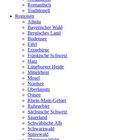
Romantisch
Traditionell
Regionen
Allgäu
Bayerischer Wald
Bergisches Land
Bodensee
Eifel
Erzgebirge
Fränkische Schweiz
Harz
Lüneburger Heide
Mittelrhein
Mosel
Nordsee
Oberlausitz
Ostsee
Rhein-Main-Gebiet
Ruhrgebiet
Sächsische Schweiz
Sauerland
Schwäbische Alb
Schwarzwald
Spreewald
Thüringer Wald