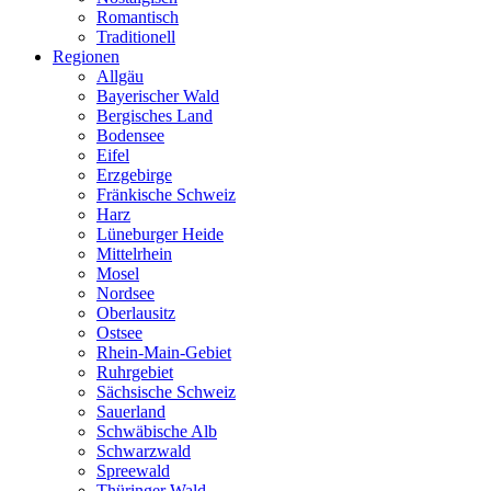
Romantisch
Traditionell
Regionen
Allgäu
Bayerischer Wald
Bergisches Land
Bodensee
Eifel
Erzgebirge
Fränkische Schweiz
Harz
Lüneburger Heide
Mittelrhein
Mosel
Nordsee
Oberlausitz
Ostsee
Rhein-Main-Gebiet
Ruhrgebiet
Sächsische Schweiz
Sauerland
Schwäbische Alb
Schwarzwald
Spreewald
Thüringer Wald