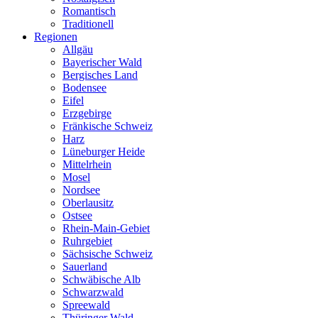
Romantisch
Traditionell
Regionen
Allgäu
Bayerischer Wald
Bergisches Land
Bodensee
Eifel
Erzgebirge
Fränkische Schweiz
Harz
Lüneburger Heide
Mittelrhein
Mosel
Nordsee
Oberlausitz
Ostsee
Rhein-Main-Gebiet
Ruhrgebiet
Sächsische Schweiz
Sauerland
Schwäbische Alb
Schwarzwald
Spreewald
Thüringer Wald