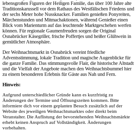
lebensgroßen Figuren der Heiligen Familie, das über 100 Jahre alte
Traditionskarussell vor dem Rathaus des Westfälischen Friedens und
der sechs Meter hohe Nussknacker. Familien genießen Ponyreiten,
Märchenstunden und Mitmachaktionen, während Genießer einen
Blick vom Marienturm auf das leuchtende Marktgeschehen werfen
können. Für regionale Gaumenfreuden sorgen die Original
Osnabrücker Käsegriller, frische Poffertjes und heißer Glühwein in
gemütlicher Atmosphäre.
Der Weihnachtsmarkt in Osnabrück vereint friedliche
Adventsstimmung, lokale Tradition und magische Augenblicke für
die ganze Familie. Das stimmungsvolle Flair, die historische Altstadt
und die Vielfalt der Angebote machen den Weihnachtsbummel hier
zu einem besonderen Erlebnis für Gäste aus Nah und Fern.
Hinweis:
Aufgrund unterschiedlicher Gründe kann es kurzfristig zu
Änderungen der Termine und Öffnungszeiten kommen. Bitte
informiere dich vor einem geplanten Besuch zusätzlich auf der
Website des jeweiligen Weihnachtsmarktes oder direkt beim
Veranstalter. Die Auflistung der bevorstehenden Weihnachtsmärkte
erhebt keinen Anspruch auf Vollständigkeit. Änderungen
vorbehalten.