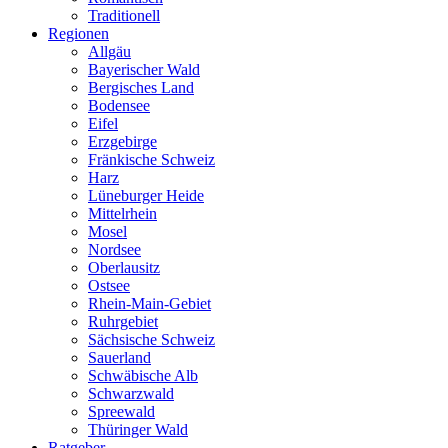
Traditionell
Regionen
Allgäu
Bayerischer Wald
Bergisches Land
Bodensee
Eifel
Erzgebirge
Fränkische Schweiz
Harz
Lüneburger Heide
Mittelrhein
Mosel
Nordsee
Oberlausitz
Ostsee
Rhein-Main-Gebiet
Ruhrgebiet
Sächsische Schweiz
Sauerland
Schwäbische Alb
Schwarzwald
Spreewald
Thüringer Wald
Ratgeber