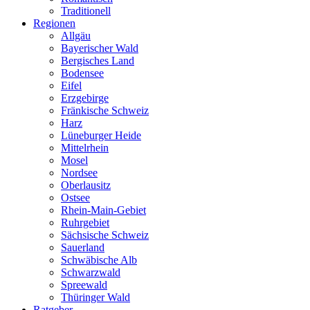
Traditionell
Regionen
Allgäu
Bayerischer Wald
Bergisches Land
Bodensee
Eifel
Erzgebirge
Fränkische Schweiz
Harz
Lüneburger Heide
Mittelrhein
Mosel
Nordsee
Oberlausitz
Ostsee
Rhein-Main-Gebiet
Ruhrgebiet
Sächsische Schweiz
Sauerland
Schwäbische Alb
Schwarzwald
Spreewald
Thüringer Wald
Ratgeber