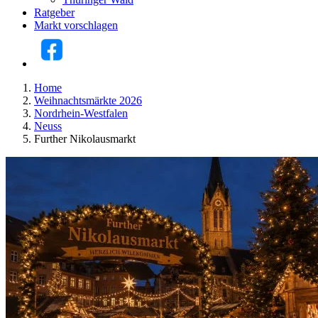
Ratgeber
Markt vorschlagen
Home
Weihnachtsmärkte 2026
Nordrhein-Westfalen
Neuss
Further Nikolausmarkt