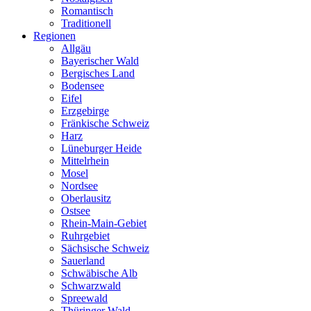
Romantisch
Traditionell
Regionen
Allgäu
Bayerischer Wald
Bergisches Land
Bodensee
Eifel
Erzgebirge
Fränkische Schweiz
Harz
Lüneburger Heide
Mittelrhein
Mosel
Nordsee
Oberlausitz
Ostsee
Rhein-Main-Gebiet
Ruhrgebiet
Sächsische Schweiz
Sauerland
Schwäbische Alb
Schwarzwald
Spreewald
Thüringer Wald