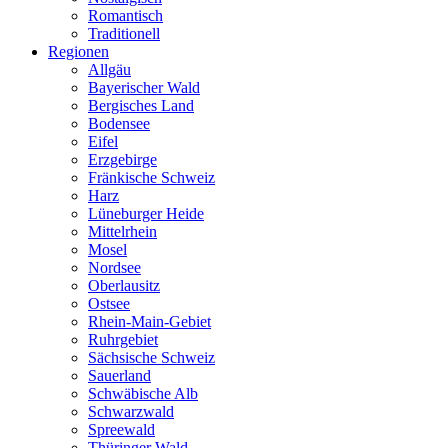
Romantisch
Traditionell
Regionen
Allgäu
Bayerischer Wald
Bergisches Land
Bodensee
Eifel
Erzgebirge
Fränkische Schweiz
Harz
Lüneburger Heide
Mittelrhein
Mosel
Nordsee
Oberlausitz
Ostsee
Rhein-Main-Gebiet
Ruhrgebiet
Sächsische Schweiz
Sauerland
Schwäbische Alb
Schwarzwald
Spreewald
Thüringer Wald