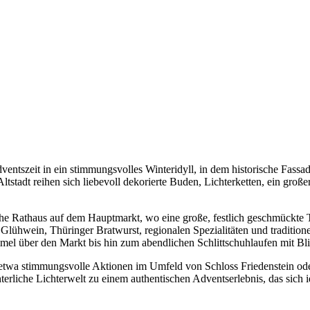
entszeit in ein stimmungsvolles Winteridyll, in dem historische Fassa
Altstadt reihen sich liebevoll dekorierte Buden, Lichterketten, ein gr
rische Rathaus auf dem Hauptmarkt, wo eine große, festlich geschmüc
lühwein, Thüringer Bratwurst, regionalen Spezialitäten und traditio
el über den Markt bis hin zum abendlichen Schlittschuhlaufen mit Blic
 etwa stimmungsvolle Aktionen im Umfeld von Schloss Friedenstein ode
erliche Lichterwelt zu einem authentischen Adventserlebnis, das sic