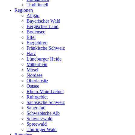
Traditionell
Regionen
Allgäu
Bayerischer Wald
Bergisches Land
Bodensee
Eifel
Erzgebirge
Fränkische Schweiz
Harz
Lüneburger Heide
Mittelrhein
Mosel
Nordsee
Oberlausitz
Ostsee
Rhein-Main-Gebiet
Ruhrgebiet
Sächsische Schweiz
Sauerland
Schwäbische Alb
Schwarzwald
Spreewald
Thüringer Wald
Ratgeber