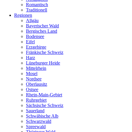
Romantisch
Traditionell
Regionen
Allgäu
Bayerischer Wald
Bergisches Land
Bodensee
Eifel
Erzgebirge
Fränkische Schweiz
Harz
Lüneburger Heide
Mittelrhein
Mosel
Nordsee
Oberlausitz
Ostsee
Rhein-Main-Gebiet
Ruhrgebiet
Sächsische Schweiz
Sauerland
Schwäbische Alb
Schwarzwald
Spreewald
Thüringer Wald