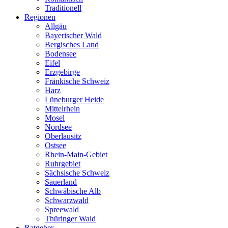
Traditionell
Regionen
Allgäu
Bayerischer Wald
Bergisches Land
Bodensee
Eifel
Erzgebirge
Fränkische Schweiz
Harz
Lüneburger Heide
Mittelrhein
Mosel
Nordsee
Oberlausitz
Ostsee
Rhein-Main-Gebiet
Ruhrgebiet
Sächsische Schweiz
Sauerland
Schwäbische Alb
Schwarzwald
Spreewald
Thüringer Wald
Ratgeber