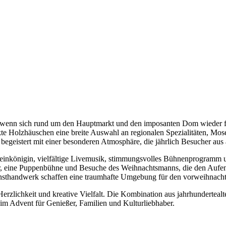
, wenn sich rund um den Hauptmarkt und den imposanten Dom wieder fes
kte Holzhäuschen eine breite Auswahl an regionalen Spezialitäten, M
egeistert mit einer besonderen Atmosphäre, die jährlich Besucher aus al
weinkönigin, vielfältige Livemusik, stimmungsvolles Bühnenprogramm u
ater, eine Puppenbühne und Besuche des Weihnachtsmanns, die den Aufen
nsthandwerk schaffen eine traumhafte Umgebung für den vorweihnach
 Herzlichkeit und kreative Vielfalt. Die Kombination aus jahrhunderteal
im Advent für Genießer, Familien und Kulturliebhaber.