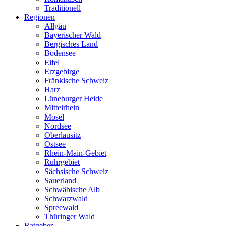
Traditionell
Regionen
Allgäu
Bayerischer Wald
Bergisches Land
Bodensee
Eifel
Erzgebirge
Fränkische Schweiz
Harz
Lüneburger Heide
Mittelrhein
Mosel
Nordsee
Oberlausitz
Ostsee
Rhein-Main-Gebiet
Ruhrgebiet
Sächsische Schweiz
Sauerland
Schwäbische Alb
Schwarzwald
Spreewald
Thüringer Wald
Ratgeber