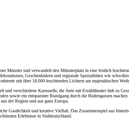
r Münster und verwandelt den Münsterplatz in eine festlich leuchtend
korationen, Geschenkideen und regionale Spezialitäten wie schwäbi
s Ambiente mit über 18.000 leuchtenden Lichtern am majestätischen We
lt und verschiedene Karussells; die Jurte mit Erzähltheater lädt zu G
tänden sowie ein entspannter Rundgang durch die Budengassen machen 
 aus der Region und aus ganz Europa.
tliche Gastlichkeit und kreative Vielfalt. Das Zusammenspiel aus histor
hönsten Erlebnisse in Süddeutschland.