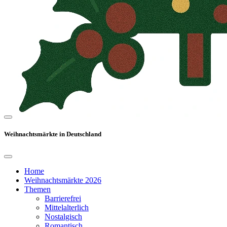
Weihnachtsmärkte in Deutschland
Home
Weihnachtsmärkte 2026
Themen
Barrierefrei
Mittelalterlich
Nostalgisch
Romantisch