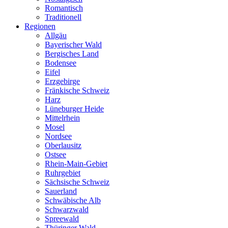
Romantisch
Traditionell
Regionen
Allgäu
Bayerischer Wald
Bergisches Land
Bodensee
Eifel
Erzgebirge
Fränkische Schweiz
Harz
Lüneburger Heide
Mittelrhein
Mosel
Nordsee
Oberlausitz
Ostsee
Rhein-Main-Gebiet
Ruhrgebiet
Sächsische Schweiz
Sauerland
Schwäbische Alb
Schwarzwald
Spreewald
Thüringer Wald