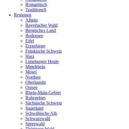
Romantisch
Traditionell
Regionen
Allgäu
Bayerischer Wald
Bergisches Land
Bodensee
Eifel
Erzgebirge
Fränkische Schweiz
Harz
Lüneburger Heide
Mittelrhein
Mosel
Nordsee
Oberlausitz
Ostsee
Rhein-Main-Gebiet
Ruhrgebiet
Sächsische Schweiz
Sauerland
Schwäbische Alb
Schwarzwald
Spreewald
Thüringer Wald