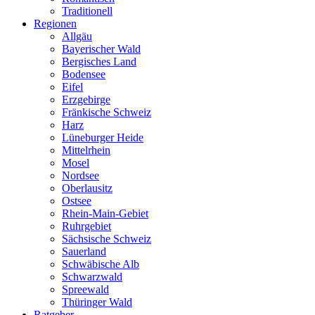
Traditionell
Regionen
Allgäu
Bayerischer Wald
Bergisches Land
Bodensee
Eifel
Erzgebirge
Fränkische Schweiz
Harz
Lüneburger Heide
Mittelrhein
Mosel
Nordsee
Oberlausitz
Ostsee
Rhein-Main-Gebiet
Ruhrgebiet
Sächsische Schweiz
Sauerland
Schwäbische Alb
Schwarzwald
Spreewald
Thüringer Wald
Ratgeber