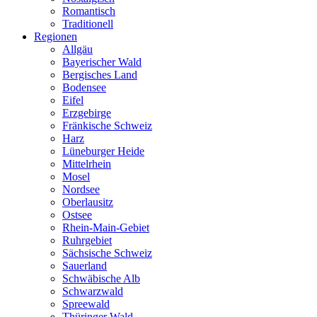
Romantisch
Traditionell
Regionen
Allgäu
Bayerischer Wald
Bergisches Land
Bodensee
Eifel
Erzgebirge
Fränkische Schweiz
Harz
Lüneburger Heide
Mittelrhein
Mosel
Nordsee
Oberlausitz
Ostsee
Rhein-Main-Gebiet
Ruhrgebiet
Sächsische Schweiz
Sauerland
Schwäbische Alb
Schwarzwald
Spreewald
Thüringer Wald