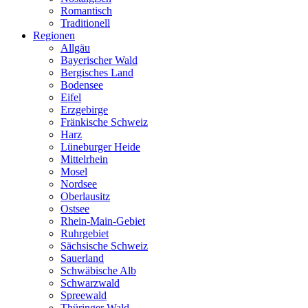
Romantisch
Traditionell
Regionen
Allgäu
Bayerischer Wald
Bergisches Land
Bodensee
Eifel
Erzgebirge
Fränkische Schweiz
Harz
Lüneburger Heide
Mittelrhein
Mosel
Nordsee
Oberlausitz
Ostsee
Rhein-Main-Gebiet
Ruhrgebiet
Sächsische Schweiz
Sauerland
Schwäbische Alb
Schwarzwald
Spreewald
Thüringer Wald