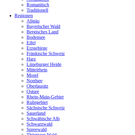
Romantisch
Traditionell
Regionen
Allgäu
Bayerischer Wald
Bergisches Land
Bodensee
Eifel
Erzgebirge
Fränkische Schweiz
Harz
Lüneburger Heide
Mittelrhein
Mosel
Nordsee
Oberlausitz
Ostsee
Rhein-Main-Gebiet
Ruhrgebiet
Sächsische Schweiz
Sauerland
Schwäbische Alb
Schwarzwald
Spreewald
Thüringer Wald