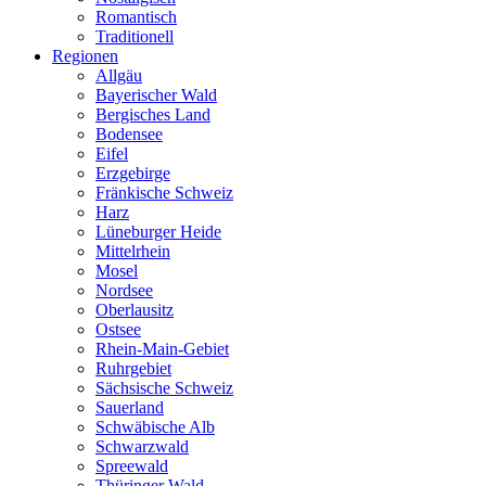
Romantisch
Traditionell
Regionen
Allgäu
Bayerischer Wald
Bergisches Land
Bodensee
Eifel
Erzgebirge
Fränkische Schweiz
Harz
Lüneburger Heide
Mittelrhein
Mosel
Nordsee
Oberlausitz
Ostsee
Rhein-Main-Gebiet
Ruhrgebiet
Sächsische Schweiz
Sauerland
Schwäbische Alb
Schwarzwald
Spreewald
Thüringer Wald