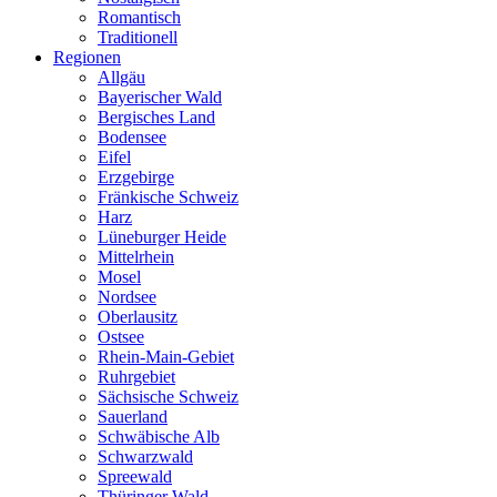
Romantisch
Traditionell
Regionen
Allgäu
Bayerischer Wald
Bergisches Land
Bodensee
Eifel
Erzgebirge
Fränkische Schweiz
Harz
Lüneburger Heide
Mittelrhein
Mosel
Nordsee
Oberlausitz
Ostsee
Rhein-Main-Gebiet
Ruhrgebiet
Sächsische Schweiz
Sauerland
Schwäbische Alb
Schwarzwald
Spreewald
Thüringer Wald