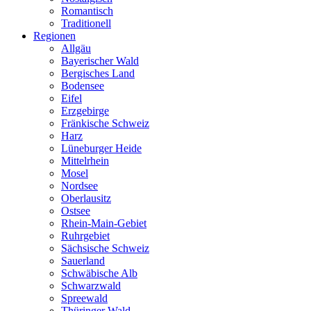
Romantisch
Traditionell
Regionen
Allgäu
Bayerischer Wald
Bergisches Land
Bodensee
Eifel
Erzgebirge
Fränkische Schweiz
Harz
Lüneburger Heide
Mittelrhein
Mosel
Nordsee
Oberlausitz
Ostsee
Rhein-Main-Gebiet
Ruhrgebiet
Sächsische Schweiz
Sauerland
Schwäbische Alb
Schwarzwald
Spreewald
Thüringer Wald