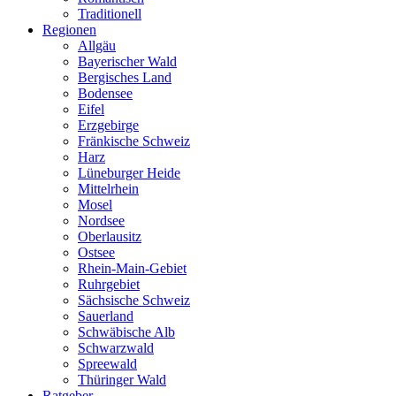
Traditionell
Regionen
Allgäu
Bayerischer Wald
Bergisches Land
Bodensee
Eifel
Erzgebirge
Fränkische Schweiz
Harz
Lüneburger Heide
Mittelrhein
Mosel
Nordsee
Oberlausitz
Ostsee
Rhein-Main-Gebiet
Ruhrgebiet
Sächsische Schweiz
Sauerland
Schwäbische Alb
Schwarzwald
Spreewald
Thüringer Wald
Ratgeber