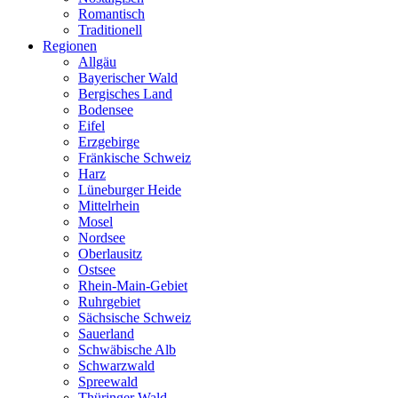
Romantisch
Traditionell
Regionen
Allgäu
Bayerischer Wald
Bergisches Land
Bodensee
Eifel
Erzgebirge
Fränkische Schweiz
Harz
Lüneburger Heide
Mittelrhein
Mosel
Nordsee
Oberlausitz
Ostsee
Rhein-Main-Gebiet
Ruhrgebiet
Sächsische Schweiz
Sauerland
Schwäbische Alb
Schwarzwald
Spreewald
Thüringer Wald