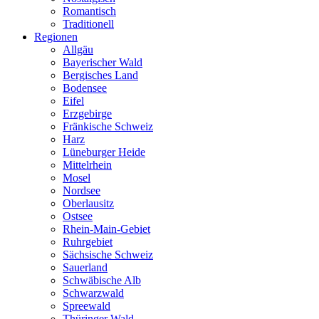
Romantisch
Traditionell
Regionen
Allgäu
Bayerischer Wald
Bergisches Land
Bodensee
Eifel
Erzgebirge
Fränkische Schweiz
Harz
Lüneburger Heide
Mittelrhein
Mosel
Nordsee
Oberlausitz
Ostsee
Rhein-Main-Gebiet
Ruhrgebiet
Sächsische Schweiz
Sauerland
Schwäbische Alb
Schwarzwald
Spreewald
Thüringer Wald