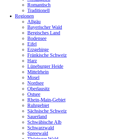
Romantisch
Traditionell
Regionen
Allgäu
Bayerischer Wald
Bergisches Land
Bodensee
Eifel
Erzgebirge
Fränkische Schweiz
Harz
Lüneburger Heide
Mittelrhein
Mosel
Nordsee
Oberlausitz
Ostsee
Rhein-Main-Gebiet
Ruhrgebiet
Sächsische Schweiz
Sauerland
Schwäbische Alb
Schwarzwald
Spreewald
Thüringer Wald