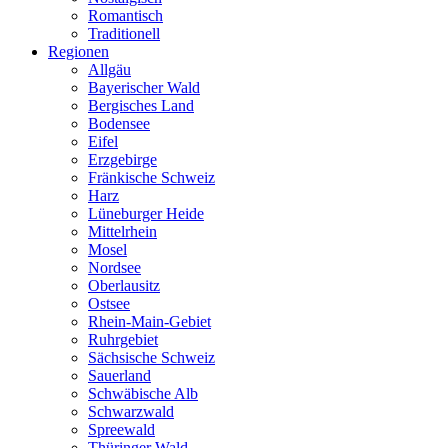
Romantisch
Traditionell
Regionen
Allgäu
Bayerischer Wald
Bergisches Land
Bodensee
Eifel
Erzgebirge
Fränkische Schweiz
Harz
Lüneburger Heide
Mittelrhein
Mosel
Nordsee
Oberlausitz
Ostsee
Rhein-Main-Gebiet
Ruhrgebiet
Sächsische Schweiz
Sauerland
Schwäbische Alb
Schwarzwald
Spreewald
Thüringer Wald