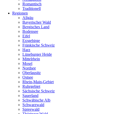
Romantisch
Traditionell
Regionen
Allgäu
Bayerischer Wald
Bergisches Land
Bodensee
Eifel
Erzgebirge
Fränkische Schweiz
Harz
Lüneburger Heide
Mittelrhein
Mosel
Nordsee
Oberlausitz
Ostsee
Rhein-Main-Gebiet
Ruhrgebiet
Sächsische Schweiz
Sauerland
Schwäbische Alb
Schwarzwald
Spreewald
Thüringer Wald