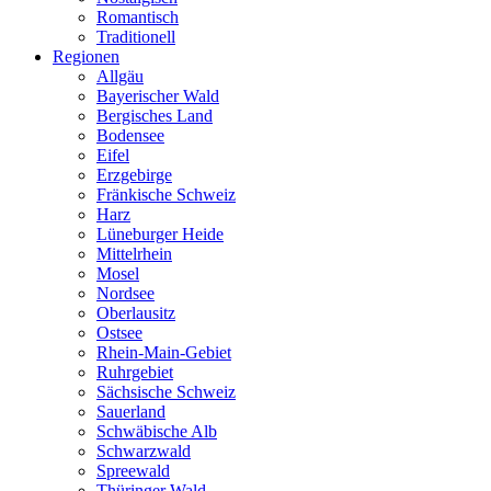
Romantisch
Traditionell
Regionen
Allgäu
Bayerischer Wald
Bergisches Land
Bodensee
Eifel
Erzgebirge
Fränkische Schweiz
Harz
Lüneburger Heide
Mittelrhein
Mosel
Nordsee
Oberlausitz
Ostsee
Rhein-Main-Gebiet
Ruhrgebiet
Sächsische Schweiz
Sauerland
Schwäbische Alb
Schwarzwald
Spreewald
Thüringer Wald